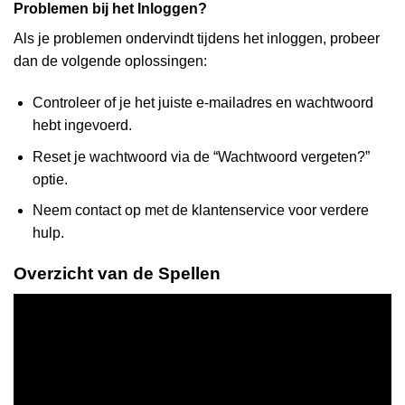
Problemen bij het Inloggen?
Als je problemen ondervindt tijdens het inloggen, probeer
dan de volgende oplossingen:
Controleer of je het juiste e-mailadres en wachtwoord
hebt ingevoerd.
Reset je wachtwoord via de “Wachtwoord vergeten?”
optie.
Neem contact op met de klantenservice voor verdere
hulp.
Overzicht van de Spellen