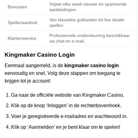
Vrijwel elke week nieuwe en spannende
Bonussen
aanbiedingen.
Van klassieke gokkasten tot live dealer
Spellenaanbod
spellen.
Professionele ondersteuning beschikbaar
Klantenservice
via chat en e-mail.
Kingmaker Casino Login
Eenmaal aangemeld, is de
kingmaker casino login
eenvoudig en snel. Volg deze stappen om toegang te
krijgen tot je account:
Ga naar de officiële website van Kingmaker Casino.
Klik op de knop ‘Inloggen’ in de rechterbovenhoek.
Voer je geregistreerde e-mailadres en wachtwoord in.
Klik op ‘Aanmelden’ en je bent klaar om te spelen!