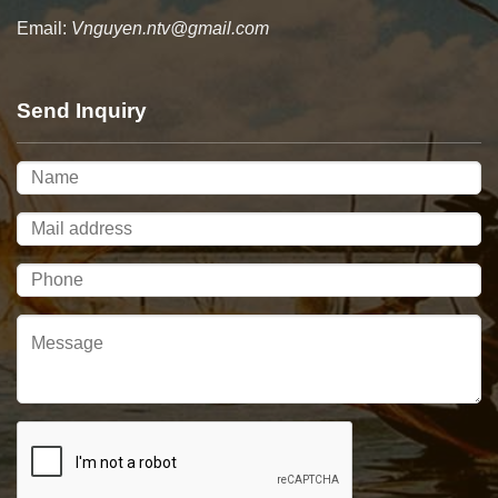
Email:
Vnguyen.ntv@gmail.com
Send Inquiry