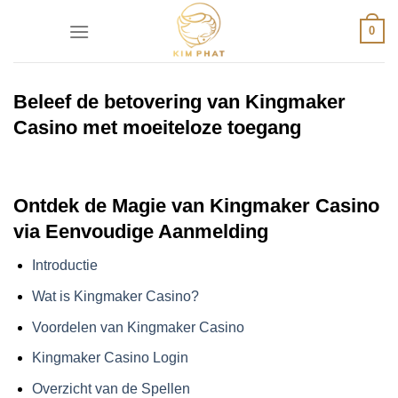
Skip
0
to
content
Beleef de betovering van Kingmaker
Casino met moeiteloze toegang
Ontdek de Magie van Kingmaker Casino
via Eenvoudige Aanmelding
Introductie
Wat is Kingmaker Casino?
Voordelen van Kingmaker Casino
Kingmaker Casino Login
Overzicht van de Spellen