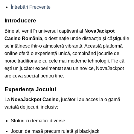
Întrebări Frecvente
Introducere
Bine ați venit în universul captivant al
NovaJackpot
Casino România
, o destinație unde distracția și câștigurile
se întâlnesc într-o atmosferă vibrantă. Această platformă
online oferă o experiență unică, combinând jocurile de
noroc tradiționale cu cele mai moderne tehnologii. Fie că
ești un jucător experimentat sau un novice, NovaJackpot
are ceva special pentru tine.
Experiența Jocului
La
NovaJackpot Casino
, jucătorii au acces la o gamă
variată de jocuri, inclusiv:
Sloturi cu tematici diverse
Jocuri de masă precum ruletă și blackjack