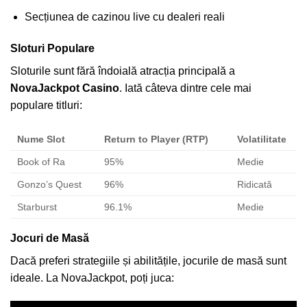
Secțiunea de cazinou live cu dealeri reali
Sloturi Populare
Sloturile sunt fără îndoială atracția principală a
NovaJackpot Casino
. Iată câteva dintre cele mai
populare titluri:
Nume Slot
Return to Player (RTP)
Volatilitate
Book of Ra
95%
Medie
Gonzo’s Quest
96%
Ridicată
Starburst
96.1%
Medie
Jocuri de Masă
Dacă preferi strategiile și abilitățile, jocurile de masă sunt
ideale. La NovaJackpot, poți juca: