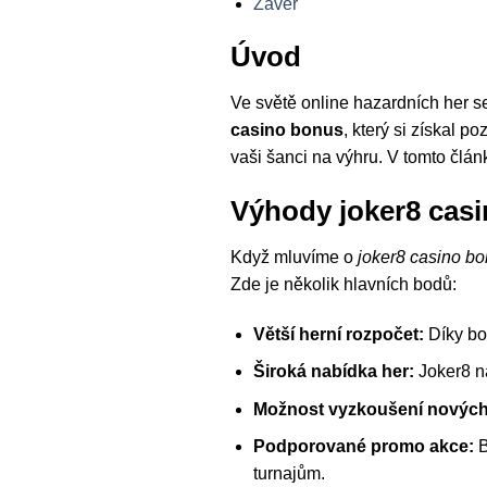
Závěr
Úvod
Ve světě online hazardních her se
casino bonus
, který si získal 
vaši šanci na výhru. V tomto člán
Výhody joker8 cas
Když mluvíme o
joker8 casino b
Zde je několik hlavních bodů:
Větší herní rozpočet:
Díky bon
Široká nabídka her:
Joker8 na
Možnost vyzkoušení nových
Podporované promo akce:
B
turnajům.