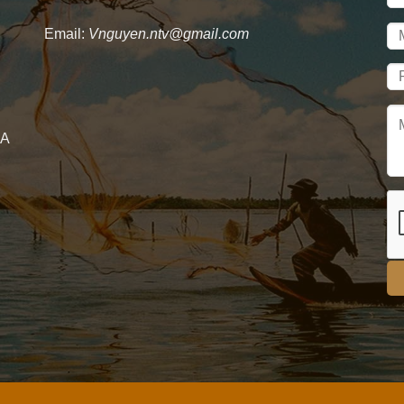
Email:
Vnguyen.ntv@gmail.com
 A