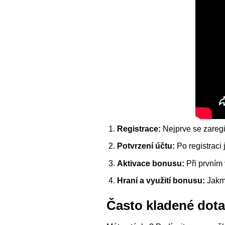
Registrace:
Nejprve se zaregis
Potvrzení účtu:
Po registraci 
Aktivace bonusu:
Při prvním 
Hraní a využití bonusu:
Jakmi
Často kladené dot