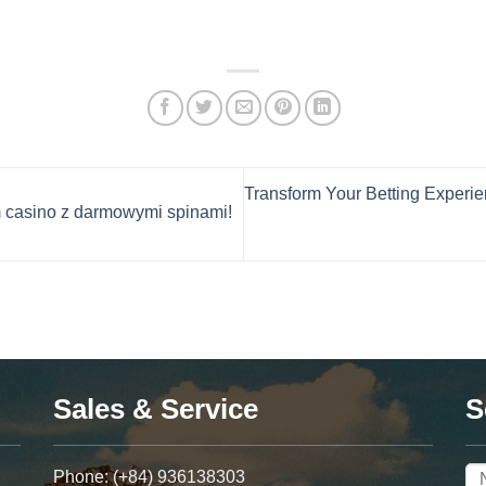
Transform Your Betting Experie
 casino z darmowymi spinami!
Sales & Service
S
Phone: (+84) 936138303