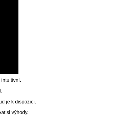
ntuitivní.
.
 je k dispozici.
at si výhody.