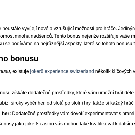
 neustále vyvíjejí nové a vzrušující možnosti pro hráče. Jediný
pozornost mnoha nadšenců. Tento bonus nejenže rozšiřuje vaše mo
ku se podíváme na nejrůznější aspekty, které se tohoto bonusu t
ino bonusu
onusu
, existuje
joker8 experience switzerland
několik klíčových v
usu získáte dodatečné prostředky, které vám umožní hrát déle a
bízí široký výběr her, od slotů po stolní hry, takže si každý hráč
 her:
Dodatečné prostředky vám dovolí experimentovat s hrami, k
onusy jako joker8 casino vás mohou také kvalifikovat k dalším