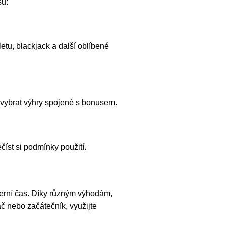
su:
etu, blackjack a další oblíbené
i vybrat výhry spojené s bonusem.
íst si podmínky použití.
herní čas. Díky různým výhodám,
ráč nebo začátečník, využijte