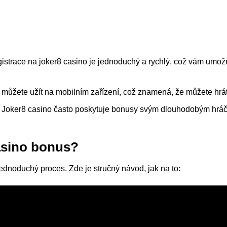
istrace na joker8 casino je jednoduchý a rychlý, což vám umožn
můžete užít na mobilním zařízení, což znamená, že můžete hrát 
Joker8 casino často poskytuje bonusy svým dlouhodobým hráčů
casino bonus?
jednoduchý proces. Zde je stručný návod, jak na to: