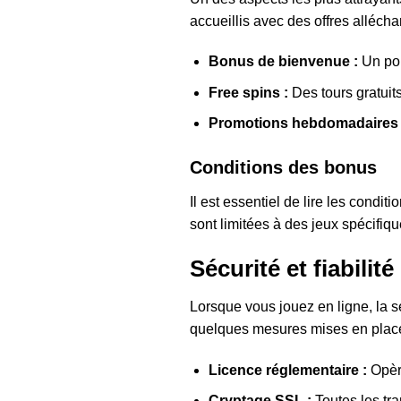
accueillis avec des offres alléc
Bonus de bienvenue :
Un pou
Free spins :
Des tours gratuit
Promotions hebdomadaires 
Conditions des bonus
Il est essentiel de lire les cond
sont limitées à des jeux spécifi
Sécurité et fiabilité
Lorsque vous jouez en ligne, la s
quelques mesures mises en place 
Licence réglementaire :
Opèr
Cryptage SSL :
Toutes les tr