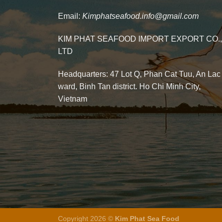
Email:
Kimphatseafood.info@gmail.com
KIM PHAT SEAFOOD IMPORT EXPORT CO.,
LTD
Headquarters: 47 Lot Q, Phan Cat Tuu, An Lac
ward, Binh Tan district. Ho Chi Minh City,
Vietnam
Copyright 2026 ©
Kim Phat Sea Food