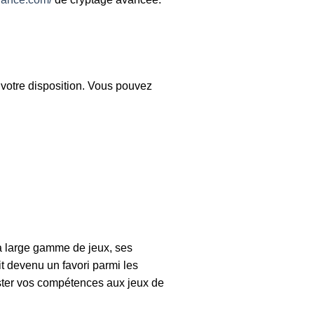
 votre disposition. Vous pouvez
sa large gamme de jeux, ses
it devenu un favori parmi les
ster vos compétences aux jeux de