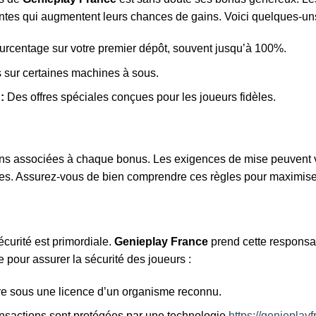
hantes qui augmentent leurs chances de gains. Voici quelques-un
rcentage sur votre premier dépôt, souvent jusqu’à 100%.
s sur certaines machines à sous.
:
Des offres spéciales conçues pour les joueurs fidèles.
itions associées à chaque bonus. Les exigences de mise peuvent v
ques. Assurez-vous de bien comprendre ces règles pour maximise
écurité est primordiale.
Genieplay France
prend cette responsabi
pour assurer la sécurité des joueurs :
e sous une licence d’un organisme reconnu.
ansactions sont protégées par une technologie
https://genieplay