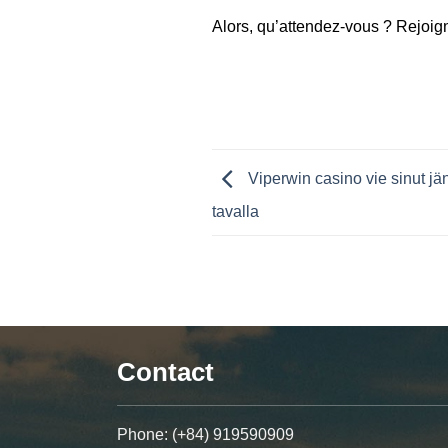
Alors, qu’attendez-vous ? Rejoi
Viperwin casino vie sinut jä
tavalla
Contact
Phone: (+84) 919590909