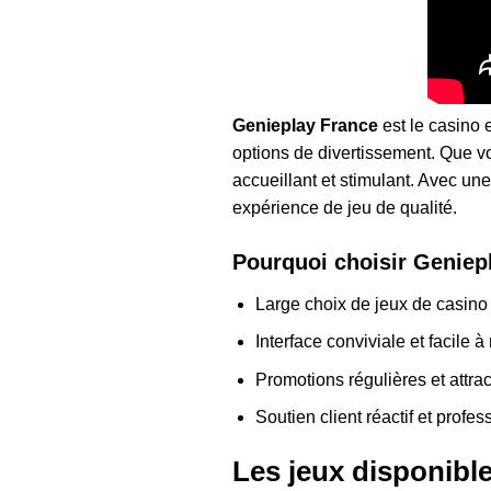
Genieplay France
est le casino 
options de divertissement. Que v
accueillant et stimulant. Avec un
expérience de jeu de qualité.
Pourquoi choisir Geniep
Large choix de jeux de casino
Interface conviviale et facile à
Promotions régulières et attrac
Soutien client réactif et profes
Les jeux disponibl