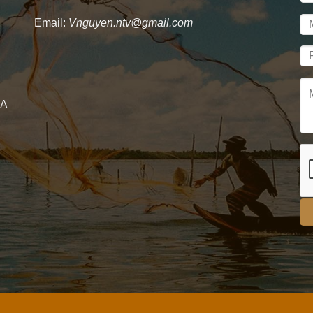
Email:
Vnguyen.ntv@gmail.com
 A