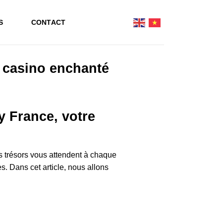
S
CONTACT
e casino enchanté
y France, votre
es trésors vous attendent à chaque
. Dans cet article, nous allons