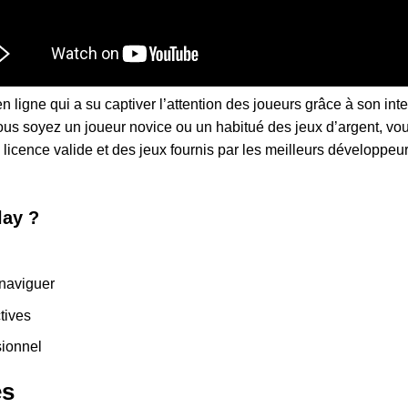
en ligne qui a su captiver l’attention des joueurs grâce à son int
ous soyez un joueur novice ou un habitué des jeux d’argent, vo
e licence valide et des jeux fournis par les meilleurs développeu
lay ?
 naviguer
tives
sionnel
es