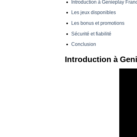
Introduction à Genieplay Fran
Les jeux disponibles
Les bonus et promotions
Sécurité et fiabilité
Conclusion
Introduction à Gen