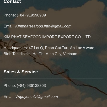
Contact
Phone: (+84) 919590909
Email:
Kimphatseafood.info@gmail.com
KIM PHAT SEAFOOD IMPORT EXPORT CO., LTD
Headquarters: 47 Lot Q, Phan Cat Tuu, An Lac A ward,
Binh Tan district. Ho Chi Minh City, Vietnam
Sales & Service
Phone: (+84) 936138303
Email:
Vnguyen.ntv@gmail.com