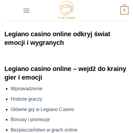
Skip
0
to
content
Legiano casino online odkryj świat
emocji i wygranych
Legiano casino online – wejdź do krainy
gier i emocji
Wprowadzenie
Historie graczy
Główne gry w Legiano Casino
Bonusy i promocje
Bezpieczeństwo w grach online