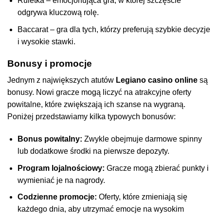
Ruletka – emocjonująca gra, w której szczęście
odgrywa kluczową rolę.
Baccarat – gra dla tych, którzy preferują szybkie decyzje
i wysokie stawki.
Bonusy i promocje
Jednym z największych atutów
Legiano casino online
są
bonusy. Nowi gracze mogą liczyć na atrakcyjne oferty
powitalne, które zwiększają ich szanse na wygraną.
Poniżej przedstawiamy kilka typowych bonusów:
Bonus powitalny:
Zwykle obejmuje darmowe spinny
lub dodatkowe środki na pierwsze depozyty.
Program lojalnościowy:
Gracze mogą zbierać punkty i
wymieniać je na nagrody.
Codzienne promocje:
Oferty, które zmieniają się
każdego dnia, aby utrzymać emocje na wysokim