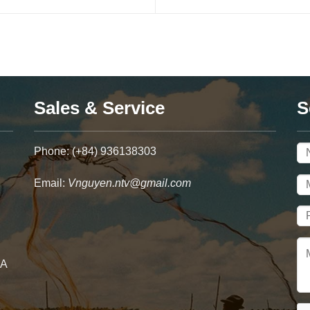
Sales & Service
S
Phone: (+84) 936138303
Email:
Vnguyen.ntv@gmail.com
 A