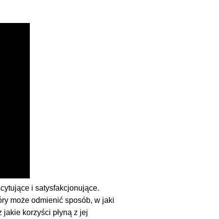
cytujące i satysfakcjonujące.
tóry może odmienić sposób, w jaki
 jakie korzyści płyną z jej