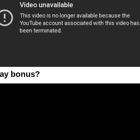
lay bonus?