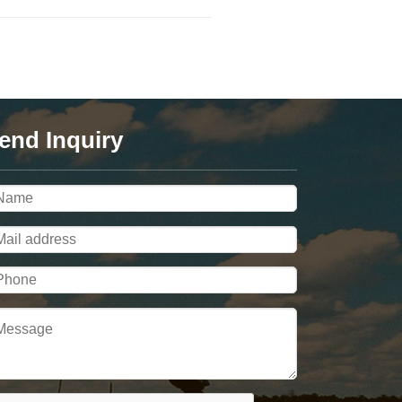
end Inquiry