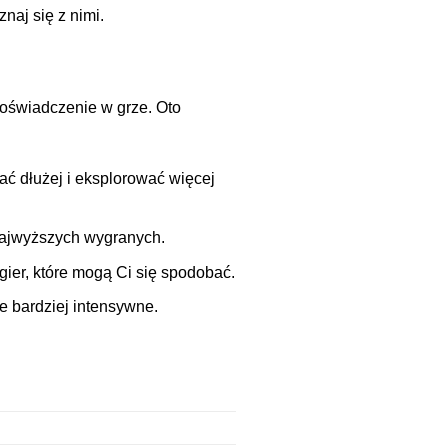
aj się z nimi.
doświadczenie w grze. Oto
ć dłużej i eksplorować więcej
najwyższych wygranych.
er, które mogą Ci się spodobać.
e bardziej intensywne.