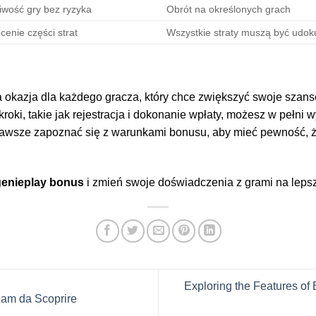
iwość gry bez ryzyka
Obrót na określonych grach
cenie części strat
Wszystkie straty muszą być ud
a okazja dla każdego gracza, który chce zwiększyć swoje szans
oki, takie jak rejestracja i dokonanie wpłaty, możesz w pełni wy
y zawsze zapoznać się z warunkami bonusu, aby mieć pewność, ż
genieplay bonus
i zmień swoje doświadczenia z grami na lepsz
Exploring the Features o
am da Scoprire