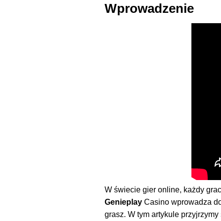
Wprowadzenie
W świecie gier online, każdy gra
Genieplay
Casino wprowadza do t
grasz. W tym artykule przyjrzymy s