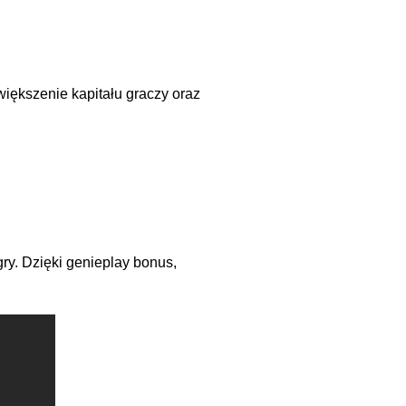
większenie kapitału graczy oraz
ry. Dzięki genieplay bonus,