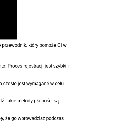
o przewodnik, który pomoże Ci w
. Proces rejestracji jest szybki i
co często jest wymagane w celu
, jakie metody płatności są
ię, że go wprowadzisz podczas