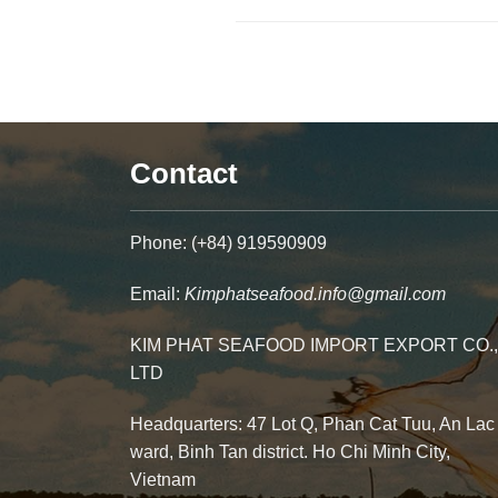
Contact
Phone: (+84) 919590909
Email:
Kimphatseafood.info@gmail.com
KIM PHAT SEAFOOD IMPORT EXPORT CO.,
LTD
Headquarters: 47 Lot Q, Phan Cat Tuu, An Lac
ward, Binh Tan district. Ho Chi Minh City,
Vietnam