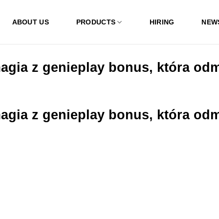
ABOUT US
PRODUCTS
HIRING
NEW
gia z genieplay bonus, która odm
gia z genieplay bonus, która odm