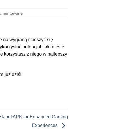
okumentowane
e na wygraną i cieszyć się
korzystać potencjał, jaki niesie
e korzystasz z niego w najlepszy
e już dziś!
f Elabet APK for Enhanced Gaming
Experiences