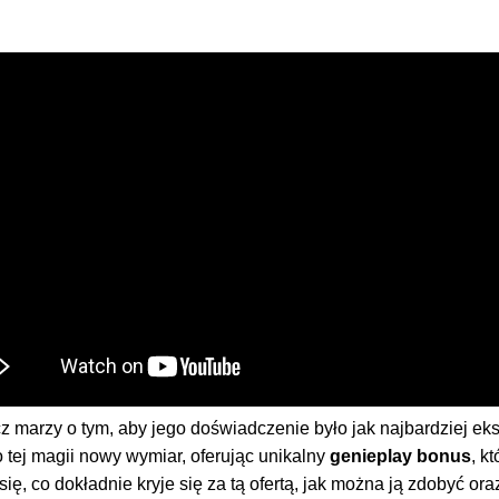
cz marzy o tym, aby jego doświadczenie było jak najbardziej eks
ej magii nowy wymiar, oferując unikalny
genieplay bonus
, k
ię, co dokładnie kryje się za tą ofertą, jak można ją zdobyć oraz