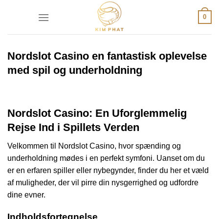
Skip
0
to
content
Nordslot Casino en fantastisk oplevelse
med spil og underholdning
Nordslot Casino: En Uforglemmelig
Rejse Ind i Spillets Verden
Velkommen til Nordslot Casino, hvor spænding og
underholdning mødes i en perfekt symfoni. Uanset om du
er en erfaren spiller eller nybegynder, finder du her et væld
af muligheder, der vil pirre din nysgerrighed og udfordre
dine evner.
Indholdsfortegnelse