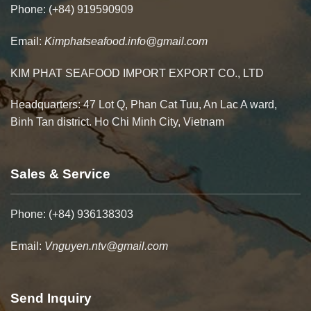
Phone: (+84) 919590909
Email:
Kimphatseafood.info@gmail.com
KIM PHAT SEAFOOD IMPORT EXPORT CO., LTD
Headquarters: 47 Lot Q, Phan Cat Tuu, An Lac A ward,
Binh Tan district. Ho Chi Minh City, Vietnam
Sales & Service
Phone: (+84) 936138303
Email:
Vnguyen.ntv@gmail.com
Send Inquiry