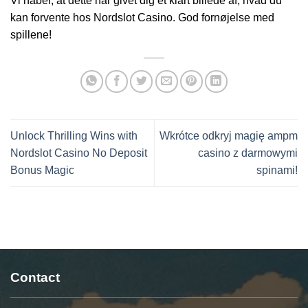
Vi håber, at dette har givet dig et klart billede af, hvad du
kan forvente hos Nordslot Casino. God fornøjelse med
spillene!
Unlock Thrilling Wins with
Wkrótce odkryj magię ampm
Nordslot Casino No Deposit
casino z darmowymi
Bonus Magic
spinami!
Contact