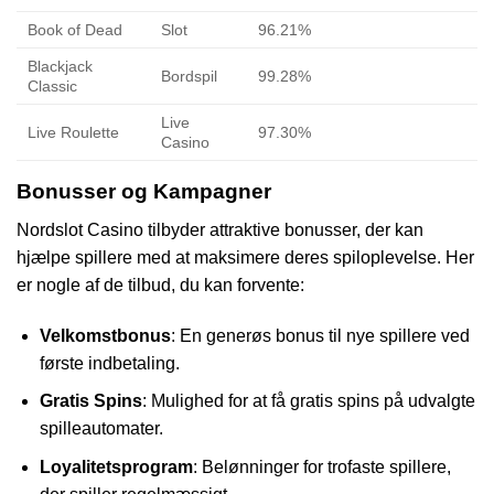
Book of Dead
Slot
96.21%
Blackjack
Bordspil
99.28%
Classic
Live
Live Roulette
97.30%
Casino
Bonusser og Kampagner
Nordslot Casino tilbyder attraktive bonusser, der kan
hjælpe spillere med at maksimere deres spiloplevelse. Her
er nogle af de tilbud, du kan forvente:
Velkomstbonus
: En generøs bonus til nye spillere ved
første indbetaling.
Gratis Spins
: Mulighed for at få gratis spins på udvalgte
spilleautomater.
Loyalitetsprogram
: Belønninger for trofaste spillere,