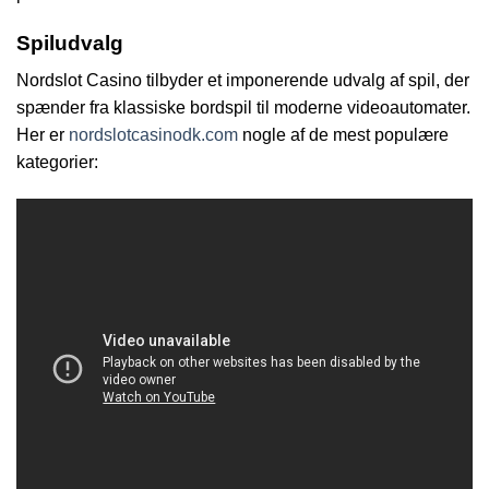
Spiludvalg
Nordslot Casino tilbyder et imponerende udvalg af spil, der
spænder fra klassiske bordspil til moderne videoautomater.
Her er
nordslotcasinodk.com
nogle af de mest populære
kategorier: