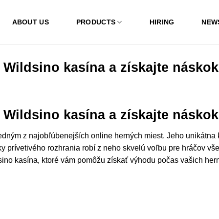
ABOUT US
PRODUCTS
HIRING
NEW
 Wildsino kasína a získajte náskok
 Wildsino kasína a získajte náskok
jedným z najobľúbenejších online herných miest. Jeho unikátna 
y prívetivého rozhrania robí z neho skvelú voľbu pre hráčov všet
sino kasína, ktoré vám pomôžu získať výhodu počas vašich hern