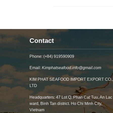
Contact
Phone: (+84) 919590909
Email:
Kimphatseafood.info@gmail.com
KIM PHAT SEAFOOD IMPORT EXPORT CO.,
LTD
Headquarters: 47 Lot Q, Phan Cat Tuu, An Lac
ward, Binh Tan district. Ho Chi Minh City,
Vietnam