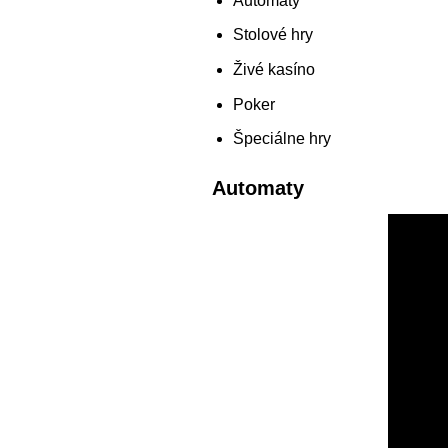
Automaty
Stolové hry
Živé kasíno
Poker
Špeciálne hry
Automaty