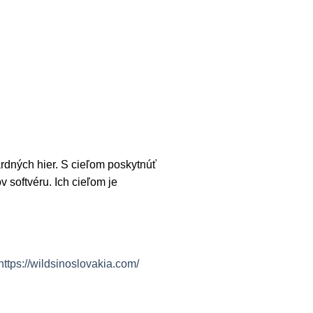
ardných hier. S cieľom poskytnúť
 softvéru. Ich cieľom je
https://wildsinoslovakia.com/