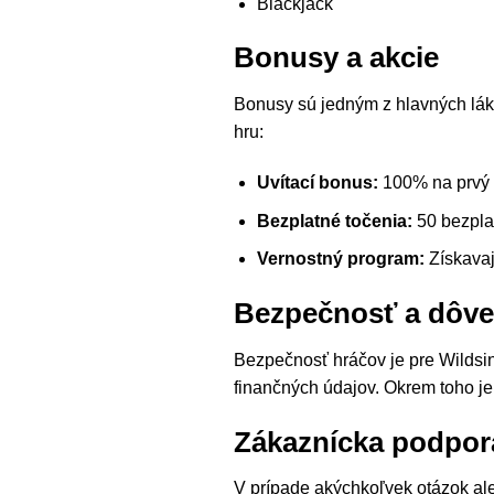
Blackjack
Bonusy a akcie
Bonusy sú jedným z hlavných láka
hru:
Uvítací bonus:
100% na prvý 
Bezplatné točenia:
50 bezpla
Vernostný program:
Získavaj
Bezpečnosť a dôv
Bezpečnosť hráčov je pre Wildsi
finančných údajov. Okrem toho je 
Zákaznícka podpor
V prípade akýchkoľvek otázok al