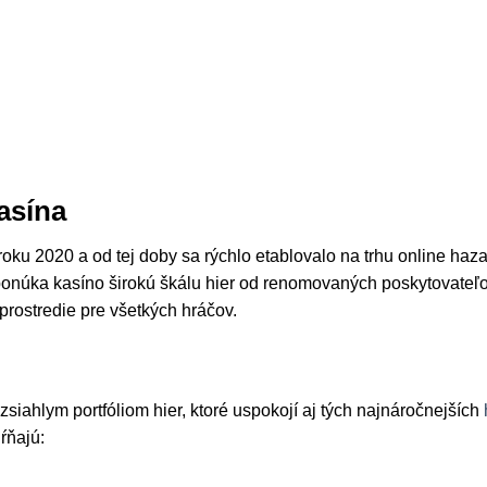
asína
oku 2020 a od tej doby sa rýchlo etablovalo na trhu online haz
onúka kasíno širokú škálu hier od renomovaných poskytovateľov
rostredie pre všetkých hráčov.
zsiahlym portfóliom hier, ktoré uspokojí aj tých najnáročnejších
ŕňajú: