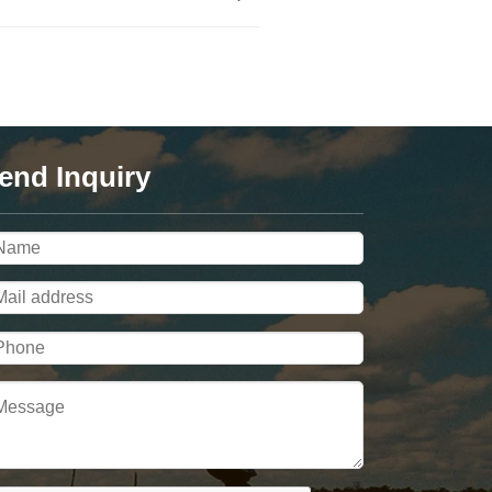
end Inquiry