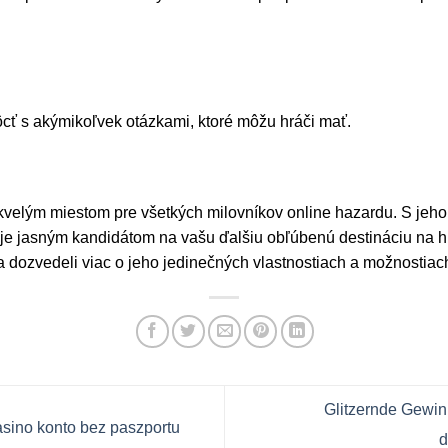
cť s akýmikoľvek otázkami, ktoré môžu hráči mať.
kvelým miestom pre všetkých milovníkov online hazardu. S jeho
e jasným kandidátom na vašu ďalšiu obľúbenú destináciu na hra
sa dozvedeli viac o jeho jedinečných vlastnostiach a možnostiac
Glitzernde Gewin
sino konto bez paszportu
d