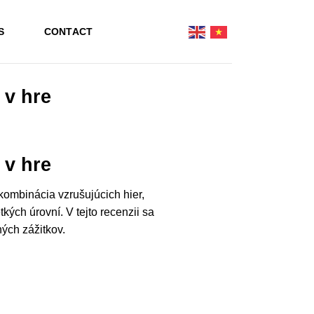
S
CONTACT
 v hre
 v hre
kombinácia vzrušujúcich hier,
kých úrovní. V tejto recenzii sa
ých zážitkov.