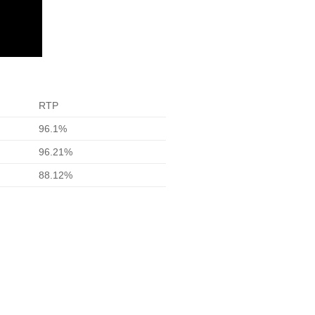
RTP
96.1%
96.21%
88.12%