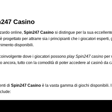
n247 Casino
zzardo online,
Spin247 Casino
si distingue per la sua eccellente
progettato per attrarre sia i principianti che i giocatori esperti, g
enimento disponibili.
 coinvolgente dove i giocatori possono
play Spin247 casino
per v
tro ancora, tutto con la comodità di poter accedere al casinò da 
enti di
Spin247 Casino
è la vasta gamma di giochi disponibili. I
nclude: