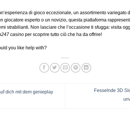
un’esperienza di gioco eccezionale, un assortimento variegato di
 un giocatore esperto o un novizio, questa piattaforma rappresen
emi strabilianti. Non lasciare che l’occasione ti sfugga: visita og
n247 casino
per scoprire tutto ciò che ha da offrire!
ould you like help with?
Fesselnde 3D Slo
f dich mit dem genieplay
unv