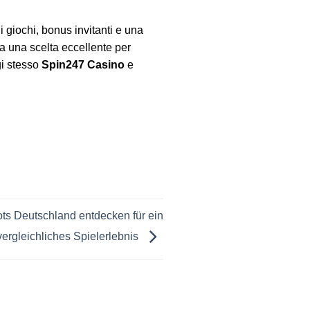
 giochi, bonus invitanti e una
ta una scelta eccellente per
gi stesso
Spin247 Casino
e
ts Deutschland entdecken für ein
ergleichliches Spielerlebnis