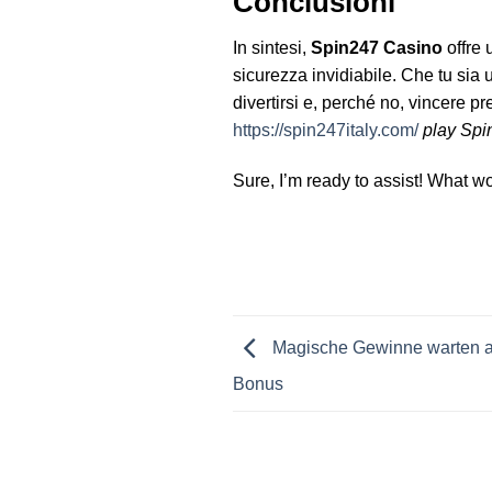
Conclusioni
In sintesi,
Spin247 Casino
offre 
sicurezza invidiabile. Che tu sia
divertirsi e, perché no, vincere pr
https://spin247italy.com/
play Spi
Sure, I’m ready to assist! What w
Magische Gewinne warten au
Bonus