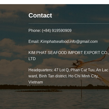
Contact
Phone: (+84) 919590909
Email:
Kimphatseafood.info@gmail.com
KIM PHAT SEAFOOD IMPORT EXPORT CO.,
LTD
Headquarters: 47 Lot Q, Phan Cat Tuu, An Lac
ward, Binh Tan district. Ho Chi Minh City,
Vietnam