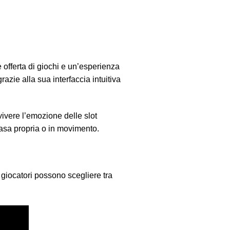
 offerta di giochi e un’esperienza
razie alla sua interfaccia intuitiva
ivere l’emozione delle slot
casa propria o in movimento.
 giocatori possono scegliere tra