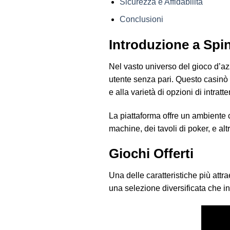
Sicurezza e Affidabilità
Conclusioni
Introduzione a Spi
Nel vasto universo del gioco d’a
utente senza pari. Questo casinò è 
e alla varietà di opzioni di intratt
La piattaforma offre un ambiente
machine, dei tavoli di poker, e al
Giochi Offerti
Una delle caratteristiche più attra
una selezione diversificata che i