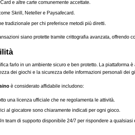
Card e altre carte comunemente accettate.
ome Skrill, Neteller e Paysafecard.
 tradizionale per chi preferisce metodi più diretti.
ansazioni siano protette tramite crittografia avanzata, offrendo cos
lità
fica farlo in un ambiente sicuro e ben protetto. La piattaforma 
tezza dei giochi e la sicurezza delle informazioni personali dei gi
sino
è considerato affidabile includono:
o una licenza ufficiale che ne regolamenta le attività.
orici al giocatore sono chiaramente indicati per ogni gioco.
n team di supporto disponibile 24/7 per rispondere a qualsias