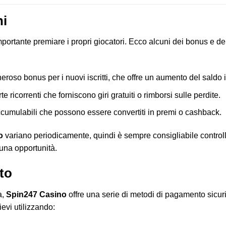
ni
portante premiare i propri giocatori. Ecco alcuni dei bonus e d
roso bonus per i nuovi iscritti, che offre un aumento del saldo i
te ricorrenti che forniscono giri gratuiti o rimborsi sulle perdite.
cumulabili che possono essere convertiti in premi o cashback.
o
variano periodicamente, quindi è sempre consigliabile controll
una opportunità.
to
a,
Spin247 Casino
offre una serie di metodi di pagamento sicuri 
ievi utilizzando: