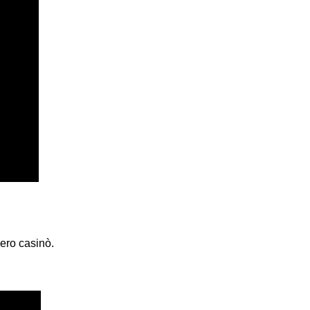
ero casinò.