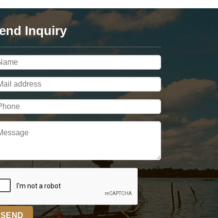
end Inquiry