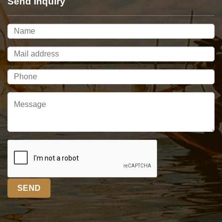
Send Inquiry