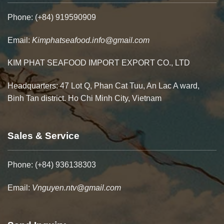
Phone: (+84) 919590909
Email:
Kimphatseafood.info@gmail.com
KIM PHAT SEAFOOD IMPORT EXPORT CO., LTD
Headquarters: 47 Lot Q, Phan Cat Tuu, An Lac A ward,
Binh Tan district. Ho Chi Minh City, Vietnam
Sales & Service
Phone: (+84) 936138303
Email:
Vnguyen.ntv@gmail.com