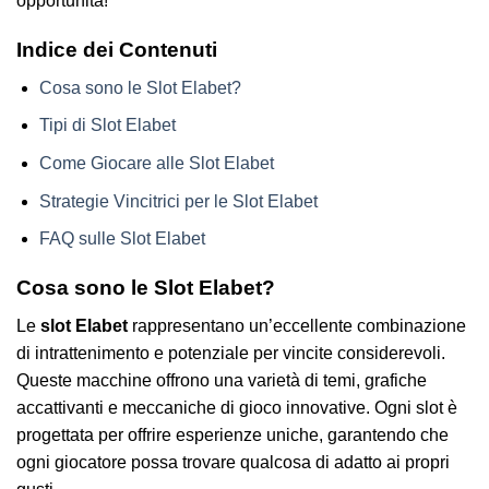
opportunità!
Indice dei Contenuti
Cosa sono le Slot Elabet?
Tipi di Slot Elabet
Come Giocare alle Slot Elabet
Strategie Vincitrici per le Slot Elabet
FAQ sulle Slot Elabet
Cosa sono le Slot Elabet?
Le
slot Elabet
rappresentano un’eccellente combinazione
di intrattenimento e potenziale per vincite considerevoli.
Queste macchine offrono una varietà di temi, grafiche
accattivanti e meccaniche di gioco innovative. Ogni slot è
progettata per offrire esperienze uniche, garantendo che
ogni giocatore possa trovare qualcosa di adatto ai propri