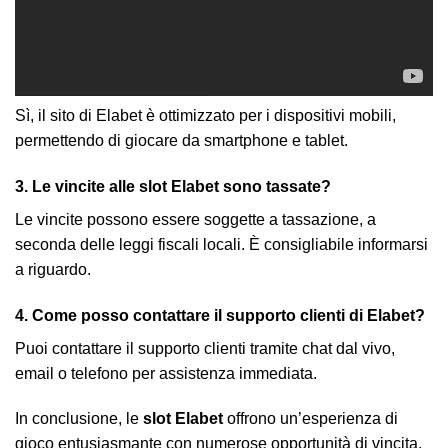
Sì, il sito di Elabet è ottimizzato per i dispositivi mobili,
permettendo di giocare da smartphone e tablet.
3. Le vincite alle slot Elabet sono tassate?
Le vincite possono essere soggette a tassazione, a
seconda delle leggi fiscali locali. È consigliabile informarsi
a riguardo.
4. Come posso contattare il supporto clienti di Elabet?
Puoi contattare il supporto clienti tramite chat dal vivo,
email o telefono per assistenza immediata.
In conclusione, le
slot Elabet
offrono un’esperienza di
gioco entusiasmante con numerose opportunità di vincita.