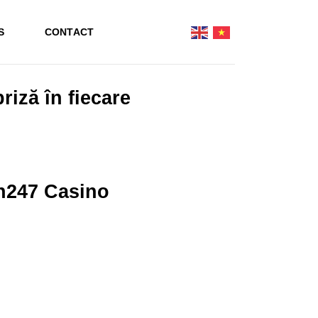
S
CONTACT
riză în fiecare
in247 Casino