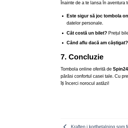
Înainte de a te lansa în aventura 
Este sigur să joc tombola on
datelor personale.
Cât costă un bilet?
Prețul bile
Când aflu dacă am câștigat?
7. Concluzie
Tombola online oferită de
Spin24
părăsi confortul casei tale. Cu pr
îți încerci norocul astăzi!
Kraften i kortbetalning som f