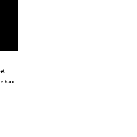
et.
e bani.