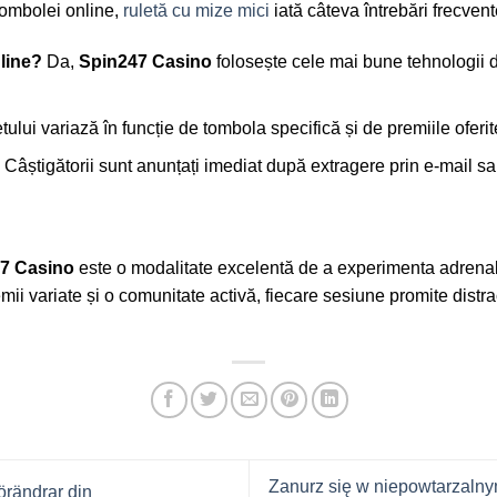
tombolei online,
ruletă cu mize mici
iată câteva întrebări frecvent
line?
Da,
Spin247 Casino
folosește cele mai bune tehnologii d
tului variază în funcție de tombola specifică și de premiile oferit
Câștigătorii sunt anunțați imediat după extragere prin e-mail sau 
7 Casino
este o modalitate excelentă de a experimenta adrenali
emii variate și o comunitate activă, fiecare sesiune promite distra
Zanurz się w niepowtarzalny
örändrar din