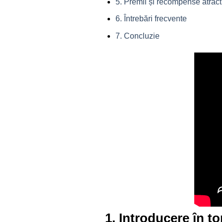
5. Premii și recompense atract
6. Întrebări frecvente
7. Concluzie
1. Introducere în t