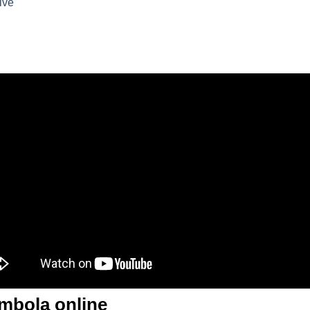
ive
ombola online