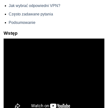
Jak wybrać odpowiedni VPN?
Często zadawane pytania
Podsumowanie
Wstęp