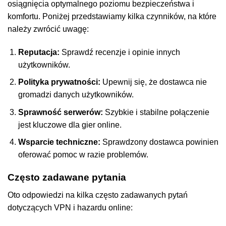
osiągnięcia optymalnego poziomu bezpieczeństwa i
komfortu. Poniżej przedstawiamy kilka czynników, na które
należy zwrócić uwagę:
Reputacja:
Sprawdź recenzje i opinie innych
użytkowników.
Polityka prywatności:
Upewnij się, że dostawca nie
gromadzi danych użytkowników.
Sprawność serwerów:
Szybkie i stabilne połączenie
jest kluczowe dla gier online.
Wsparcie techniczne:
Sprawdzony dostawca powinien
oferować pomoc w razie problemów.
Często zadawane pytania
Oto odpowiedzi na kilka często zadawanych pytań
dotyczących VPN i hazardu online: