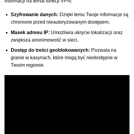
informacji na temat funkcji VPN:
Szyfrowanie danych:
Dzięki temu Twoje informacje są
chronione przed nieautoryzowanym dostępem.
Masek adresu IP:
Umożliwia ukrycie lokalizacji oraz
zwiększa anonimowość w sieci.
Dostęp do treści geoblokowanych:
Pozwala na
granie w kasynach, które mogą być niedostępne w
Twoim regionie.