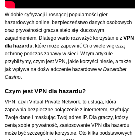
W dobie cyfryzacji i rosnącej popularności gier
hazardowych online, bezpieczeństwo danych osobowych
oraz prywatności gracza stało się kluczowym
zagadnieniem. Dlatego warto rozważyć korzystanie z
VPN
dla hazardu
, które może zapewnić Ci o wiele większą
ochronę podczas zabawy w sieci. W tym artykule
przybliżymy, czym jest VPN, jakie korzyści niesie, a także
jak wpływa na doświadczenie hazardowe w
Dazardbet
Casino
.
Czym jest VPN dla hazardu?
VPN, czyli Virtual Private Network, to usługa, która
zapewnia bezpieczne połączenie z internetem, szyfrując
Twoje dane i maskując Twój adres IP. Dla graczy, którzy
cenią sobie prywatność, zastosowanie VPN dla hazardu
może być szczególnie korzystne. Oto kilka podstawowych