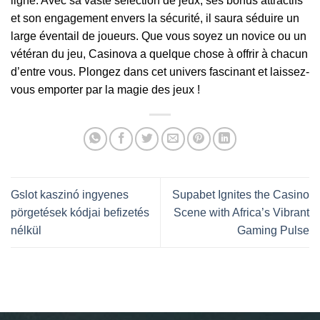
ligne. Avec sa vaste sélection de jeux, ses bonus attractifs
et son engagement envers la sécurité, il saura séduire un
large éventail de joueurs. Que vous soyez un novice ou un
vétéran du jeu, Casinova a quelque chose à offrir à chacun
d’entre vous. Plongez dans cet univers fascinant et laissez-
vous emporter par la magie des jeux !
Gslot kaszinó ingyenes
Supabet Ignites the Casino
pörgetések kódjai befizetés
Scene with Africa’s Vibrant
nélkül
Gaming Pulse