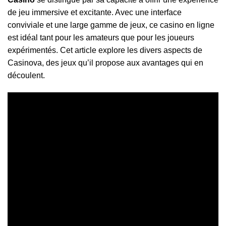
de jeu immersive et excitante. Avec une interface
conviviale et une large gamme de jeux, ce casino en ligne
est idéal tant pour les amateurs que pour les joueurs
expérimentés. Cet article explore les divers aspects de
Casinova, des jeux qu’il propose aux avantages qui en
découlent.