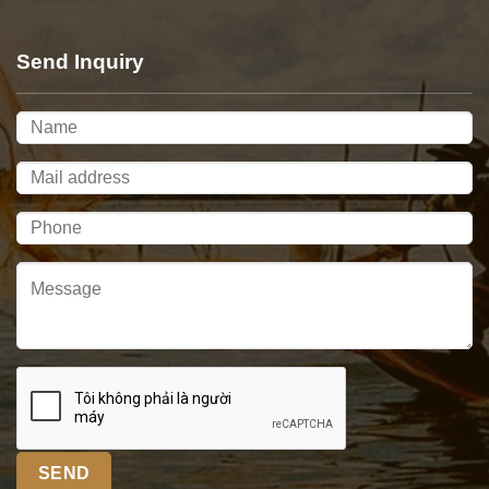
Send Inquiry