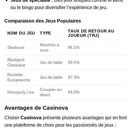
Jeux de spécialité :
Des jeux uniques comme le keno
ou le bingo pour diversifier l’expérience de jeu.
Comparaison des Jeux Populaires
TAUX DE RETOUR AU
NOM DU JEU
TYPE
JOUEUR (TRJ)
Machine à
Starburst
96.1%
sous
Blackjack
Jeu de table
99.5%
Classique
Roulette
Jeu de table
97.3%
Européenne
Croupier en
Monopoly Live
94.0%
direct
Avantages de Casinova
Choisir
Casinova
présente plusieurs avantages qui en font
une plateforme de choix pour les passionnés de jeux :