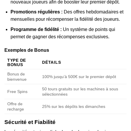
nouveaux joueurs afin de booster leur premier dépôt.
Promotions régulières :
Des offres hebdomadaires et
mensuelles pour récompenser la fidélité des joueurs.
Programme de fidélité :
Un système de points qui
permet de gagner des récompenses exclusives.
Exemples de Bonus
TYPE DE
DÉTAILS
BONUS
Bonus de
100% jusqu’à 500€ sur le premier dépôt
bienvenue
50 tours gratuits sur les machines à sous
Free Spins
sélectionnées
Offre de
25% sur les dépôts les dimanches
recharge
Sécurité et Fiabilité