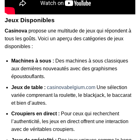
Jeux Disponibles
Casinova
propose une multitude de jeux qui répondent à
tous les goûts. Voici un aperçu des catégories de jeux
disponibles :
Machines à sous :
Des machines à sous classiques
aux dernières nouveautés avec des graphismes
époustouflants.
Jeux de table :
casinovabelgium.com
Une sélection
variée comprenant la roulette, le blackjack, le baccarat
et bien d’autres.
Croupiers en direct :
Pour ceux qui recherchent
l’authenticité, les jeux en direct offrent une interaction
avec de véritables croupiers.