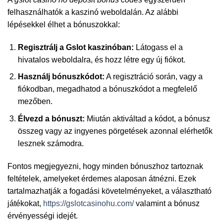
felhasználhatók a kaszinó weboldalán. Az alábbi
lépésekkel élhet a bónuszokkal:
Regisztrálj a Gslot kaszinóban:
Látogass el a
hivatalos weboldalra, és hozz létre egy új fiókot.
Használj bónuszkódot:
A regisztráció során, vagy a
fiókodban, megadhatod a bónuszkódot a megfelelő
mezőben.
Élvezd a bónuszt:
Miután aktiváltad a kódot, a bónusz
összeg vagy az ingyenes pörgetések azonnal elérhetők
lesznek számodra.
Fontos megjegyezni, hogy minden bónuszhoz tartoznak
feltételek, amelyeket érdemes alaposan átnézni. Ezek
tartalmazhatják a fogadási követelményeket, a választható
játékokat,
https://gslotcasinohu.com/
valamint a bónusz
érvényességi idejét.