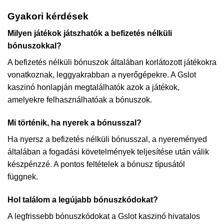
Gyakori kérdések
Milyen játékok játszhatók a befizetés nélküli
bónuszokkal?
A befizetés nélküli bónuszok általában korlátozott játékokra
vonatkoznak, leggyakrabban a nyerőgépekre. A Gslot
kaszinó honlapján megtalálhatók azok a játékok,
amelyekre felhasználhatóak a bónuszok.
Mi történik, ha nyerek a bónusszal?
Ha nyersz a befizetés nélküli bónusszal, a nyereményed
általában a fogadási követelmények teljesítése után válik
készpénzzé. A pontos feltételek a bónusz típusától
függnek.
Hol találom a legújabb bónuszkódokat?
A legfrissebb bónuszkódokat a Gslot kaszinó hivatalos