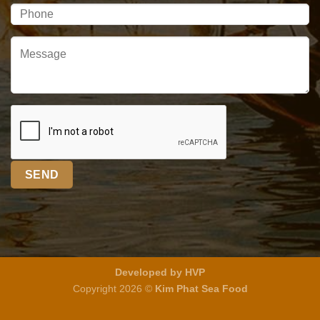
Developed by HVP
Copyright 2026 ©
Kim Phat Sea Food