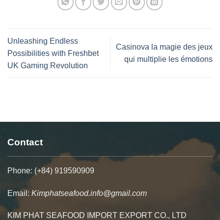
Unleashing Endless
Casinova la magie des jeux
Possibilities with Freshbet
qui multiplie les émotions
UK Gaming Revolution
Contact
Phone: (+84) 919590909
Email:
Kimphatseafood.info@gmail.com
KIM PHAT SEAFOOD IMPORT EXPORT CO., LTD