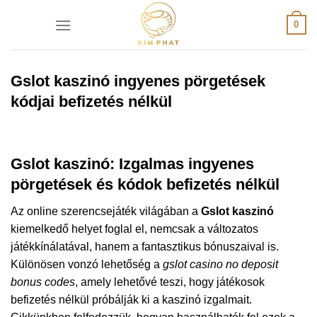
Skip
0
to
content
Gslot kaszinó ingyenes pörgetések
kódjai befizetés nélkül
Gslot kaszinó: Izgalmas ingyenes
pörgetések és kódok befizetés nélkül
Az online szerencsejáték világában a
Gslot kaszinó
kiemelkedő helyet foglal el, nemcsak a változatos
játékkínálatával, hanem a fantasztikus bónuszaival is.
Különösen vonzó lehetőség a
gslot casino no deposit
bonus codes
, amely lehetővé teszi, hogy játékosok
befizetés nélkül próbálják ki a kaszinó izgalmait.