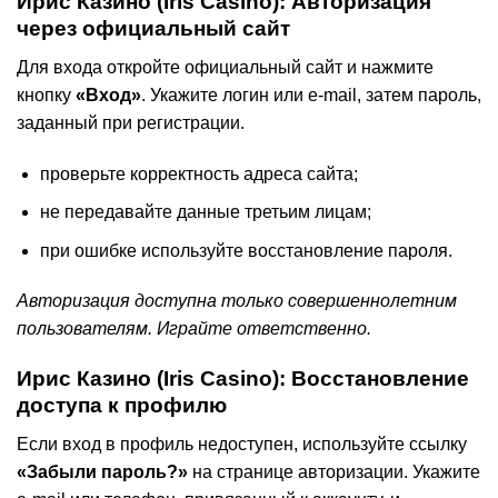
Ирис Казино (Iris Casino): Авторизация
через официальный сайт
Для входа откройте официальный сайт и нажмите
кнопку
«Вход»
. Укажите логин или e-mail, затем пароль,
заданный при регистрации.
проверьте корректность адреса сайта;
не передавайте данные третьим лицам;
при ошибке используйте восстановление пароля.
Авторизация доступна только совершеннолетним
пользователям. Играйте ответственно.
Ирис Казино (Iris Casino): Восстановление
доступа к профилю
Если вход в профиль недоступен, используйте ссылку
«Забыли пароль?»
на странице авторизации. Укажите