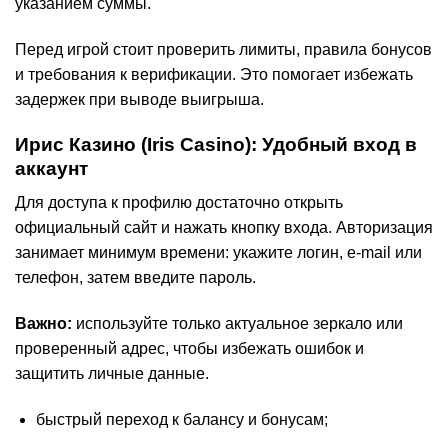
указанием суммы.
Перед игрой стоит проверить лимиты, правила бонусов
и требования к верификации. Это помогает избежать
задержек при выводе выигрыша.
Ирис Казино (Iris Casino): Удобный вход в
аккаунт
Для доступа к профилю достаточно открыть
официальный сайт и нажать кнопку входа. Авторизация
занимает минимум времени: укажите логин, e-mail или
телефон, затем введите пароль.
Важно:
используйте только актуальное зеркало или
проверенный адрес, чтобы избежать ошибок и
защитить личные данные.
быстрый переход к балансу и бонусам;