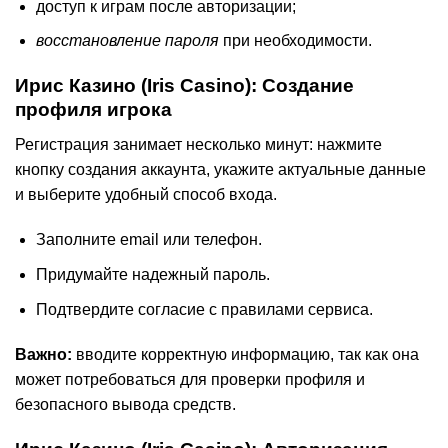
доступ к играм после авторизации;
восстановление пароля
при необходимости.
Ирис Казино (Iris Casino): Создание
профиля игрока
Регистрация занимает несколько минут: нажмите
кнопку создания аккаунта, укажите актуальные данные
и выберите удобный способ входа.
Заполните email или телефон.
Придумайте надежный пароль.
Подтвердите согласие с правилами сервиса.
Важно:
вводите корректную информацию, так как она
может потребоваться для проверки профиля и
безопасного вывода средств.