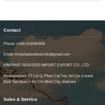
Contact
Phone: (+84) 919590909
Email:
Kimphatseafood.info@gmail.com
KIM PHAT SEAFOOD IMPORT EXPORT CO., LTD
Headquarters: 47 Lot Q, Phan Cat Tuu, An Lac A ward,
Binh Tan district. Ho Chi Minh City, Vietnam
Sales & Service