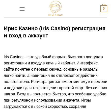
Skip
0
to
content
Ирис Казино (Iris Casino) регистрация
и вход в аккаунт
Iris Casino — это удобный формат быстрого доступа к
регистрации и входу в личный кабинет. Интерфейс
сайта понятен с первых секунд: основные разделы
легко найти, а навигация не отвлекает от действий
пользователя. Регистрация занимает минимум времени
и подходит для тех, кто ценит простой старт без лишних
шагов. Вход выполняется быстро, что особенно удобно
при регулярном использовании аккаунта. Игры
загружаются с высокой скоростью, сохраняя