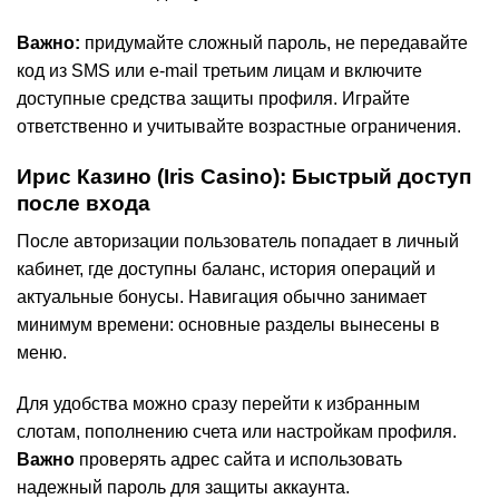
Важно:
придумайте сложный пароль, не передавайте
код из SMS или e-mail третьим лицам и включите
доступные средства защиты профиля. Играйте
ответственно и учитывайте возрастные ограничения.
Ирис Казино (Iris Casino): Быстрый доступ
после входа
После авторизации пользователь попадает в личный
кабинет, где доступны баланс, история операций и
актуальные бонусы. Навигация обычно занимает
минимум времени: основные разделы вынесены в
меню.
Для удобства можно сразу перейти к избранным
слотам, пополнению счета или настройкам профиля.
Важно
проверять адрес сайта и использовать
надежный пароль для защиты аккаунта.