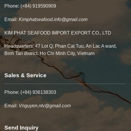
Phone: (+84) 919590909
Email:
Kimphatseafood.info@gmail.com
KIM PHAT SEAFOOD IMPORT EXPORT CO., LTD
Headquarters: 47 Lot Q, Phan Cat Tuu, An Lac A ward,
Binh Tan district. Ho Chi Minh City, Vietnam
Sales & Service
Phone: (+84) 936138303
Email:
Vnguyen.ntv@gmail.com
Send Inquiry