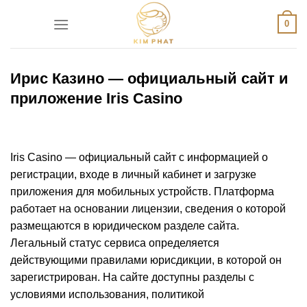
Skip
0
to
content
Ирис Казино — официальный сайт и
приложение Iris Casino
Iris Casino — официальный сайт с информацией о
регистрации, входе в личный кабинет и загрузке
приложения для мобильных устройств. Платформа
работает на основании лицензии, сведения о которой
размещаются в юридическом разделе сайта.
Легальный статус сервиса определяется
действующими правилами юрисдикции, в которой он
зарегистрирован. На сайте доступны разделы с
условиями использования, политикой