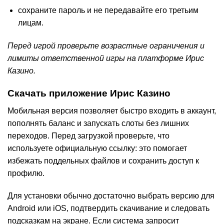
сохраните пароль и не передавайте его третьим
лицам.
Перед игрой проверьте возрастные ограничения и
лимиты ответственной игры на платформе Ирис
Казино.
Скачать приложение Ирис Казино
Мобильная версия позволяет быстро входить в аккаунт,
пополнять баланс и запускать слоты без лишних
переходов. Перед загрузкой проверьте, что
используете официальную ссылку: это помогает
избежать поддельных файлов и сохранить доступ к
профилю.
Для установки обычно достаточно выбрать версию для
Android или iOS, подтвердить скачивание и следовать
подсказкам на экране. Если система запросит