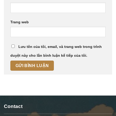
Trang web
Lưu tên của tôi, email, và trang web trong trình
duyệt này cho lần bình luận kế tiếp của tôi.
Contact