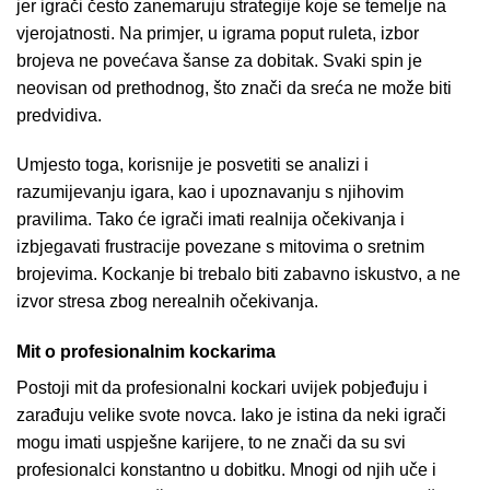
jer igrači često zanemaruju strategije koje se temelje na
vjerojatnosti. Na primjer, u igrama poput ruleta, izbor
brojeva ne povećava šanse za dobitak. Svaki spin je
neovisan od prethodnog, što znači da sreća ne može biti
predvidiva.
Umjesto toga, korisnije je posvetiti se analizi i
razumijevanju igara, kao i upoznavanju s njihovim
pravilima. Tako će igrači imati realnija očekivanja i
izbjegavati frustracije povezane s mitovima o sretnim
brojevima. Kockanje bi trebalo biti zabavno iskustvo, a ne
izvor stresa zbog nerealnih očekivanja.
Mit o profesionalnim kockarima
Postoji mit da profesionalni kockari uvijek pobjeđuju i
zarađuju velike svote novca. Iako je istina da neki igrači
mogu imati uspješne karijere, to ne znači da su svi
profesionalci konstantno u dobitku. Mnogi od njih uče i