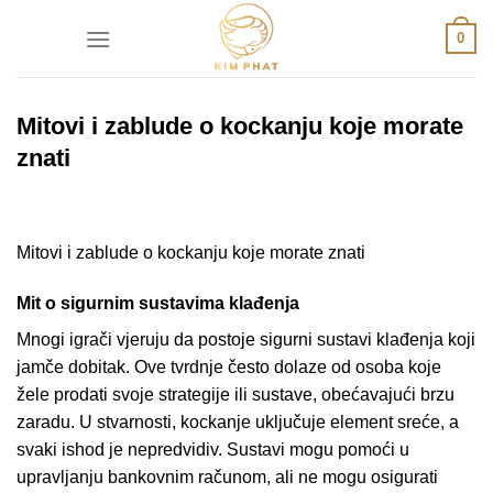
Skip
0
to
content
Mitovi i zablude o kockanju koje morate
znati
Mitovi i zablude o kockanju koje morate znati
Mit o sigurnim sustavima klađenja
Mnogi igrači vjeruju da postoje sigurni sustavi klađenja koji
jamče dobitak. Ove tvrdnje često dolaze od osoba koje
žele prodati svoje strategije ili sustave, obećavajući brzu
zaradu. U stvarnosti, kockanje uključuje element sreće, a
svaki ishod je nepredvidiv. Sustavi mogu pomoći u
upravljanju bankovnim računom, ali ne mogu osigurati