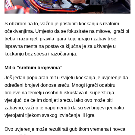
S obzirom na to, važno je pristupiti kockanju s realnim
očekivanjima. Umjesto da se fokusirate na mitove, igrači bi
trebali razumjeti pravila igara koje igraju i zabaviti se.
Ispravna mentalna postavka ključna je za uživanje u
kockanju bez stresa i razočaranja.
Mit o “sretnim brojevima”
Još jedan popularan mit u svijetu kockanja je uvjerenje da
određeni brojevi donose sreću. Mnogi igrači odabiru
brojeve na temelju osobnih iskustava ili supersticija,
vjerujući da će im donijeti sreću. Iako ovo može biti
zabavno, važno je napomenuti da su svi brojevi jednako
vjerojatni tijekom svakog izvlačenja ili igre.
Ovo uvjerenje može rezultirati gubitkom vremena i novca,