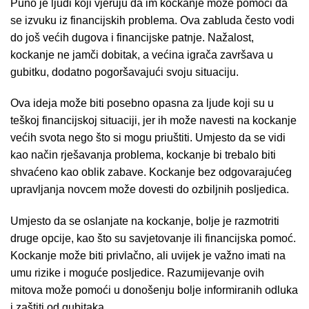
Puno je ljudi koji vjeruju da im kockanje može pomoći da
se izvuku iz financijskih problema. Ova zabluda često vodi
do još većih dugova i financijske patnje. Nažalost,
kockanje ne jamči dobitak, a većina igrača završava u
gubitku, dodatno pogoršavajući svoju situaciju.
Ova ideja može biti posebno opasna za ljude koji su u
teškoj financijskoj situaciji, jer ih može navesti na kockanje
većih svota nego što si mogu priuštiti. Umjesto da se vidi
kao način rješavanja problema, kockanje bi trebalo biti
shvaćeno kao oblik zabave. Kockanje bez odgovarajućeg
upravljanja novcem može dovesti do ozbiljnih posljedica.
Umjesto da se oslanjate na kockanje, bolje je razmotriti
druge opcije, kao što su savjetovanje ili financijska pomoć.
Kockanje može biti privlačno, ali uvijek je važno imati na
umu rizike i moguće posljedice. Razumijevanje ovih
mitova može pomoći u donošenju bolje informiranih odluka
i zaštiti od gubitaka.