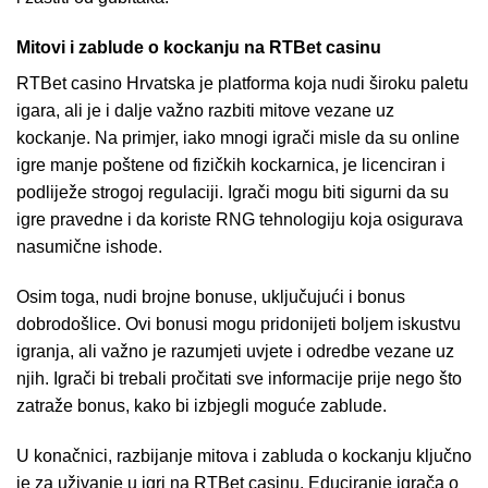
Mitovi i zablude o kockanju na RTBet casinu
RTBet casino Hrvatska je platforma koja nudi široku paletu
igara, ali je i dalje važno razbiti mitove vezane uz
kockanje. Na primjer, iako mnogi igrači misle da su online
igre manje poštene od fizičkih kockarnica, je licenciran i
podliježe strogoj regulaciji. Igrači mogu biti sigurni da su
igre pravedne i da koriste RNG tehnologiju koja osigurava
nasumične ishode.
Osim toga, nudi brojne bonuse, uključujući i bonus
dobrodošlice. Ovi bonusi mogu pridonijeti boljem iskustvu
igranja, ali važno je razumjeti uvjete i odredbe vezane uz
njih. Igrači bi trebali pročitati sve informacije prije nego što
zatraže bonus, kako bi izbjegli moguće zablude.
U konačnici, razbijanje mitova i zabluda o kockanju ključno
je za uživanje u igri na RTBet casinu. Educiranje igrača o