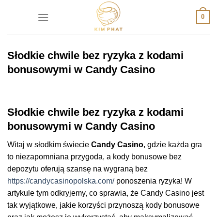
Skip
0
to
content
Słodkie chwile bez ryzyka z kodami
bonusowymi w Candy Casino
Słodkie chwile bez ryzyka z kodami
bonusowymi w Candy Casino
Witaj w słodkim świecie
Candy Casino
, gdzie każda gra
to niezapomniana przygoda, a kody bonusowe bez
depozytu oferują szansę na wygraną bez
https://candycasinopolska.com/
ponoszenia ryzyka! W
artykule tym odkryjemy, co sprawia, że Candy Casino jest
tak wyjątkowe, jakie korzyści przynoszą kody bonusowe