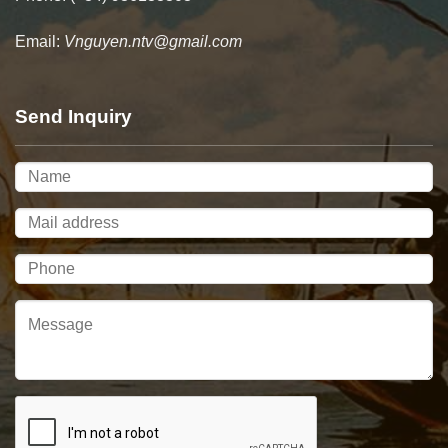
Email:
Vnguyen.ntv@gmail.com
Send Inquiry