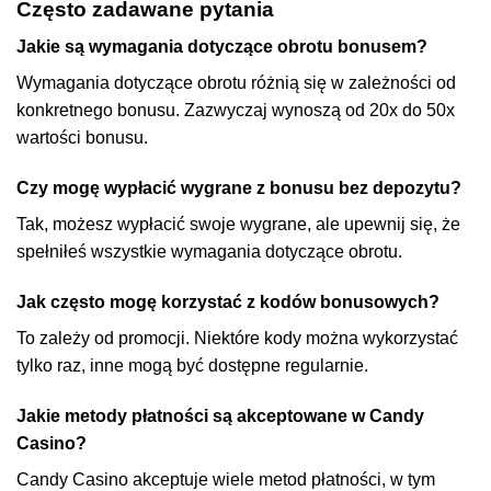
Często zadawane pytania
Jakie są wymagania dotyczące obrotu bonusem?
Wymagania dotyczące obrotu różnią się w zależności od
konkretnego bonusu. Zazwyczaj wynoszą od 20x do 50x
wartości bonusu.
Czy mogę wypłacić wygrane z bonusu bez depozytu?
Tak, możesz wypłacić swoje wygrane, ale upewnij się, że
spełniłeś wszystkie wymagania dotyczące obrotu.
Jak często mogę korzystać z kodów bonusowych?
To zależy od promocji. Niektóre kody można wykorzystać
tylko raz, inne mogą być dostępne regularnie.
Jakie metody płatności są akceptowane w Candy
Casino?
Candy Casino akceptuje wiele metod płatności, w tym