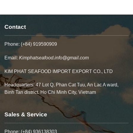
Contact
Phone: (+84) 919590909
Email:
Kimphatseafood.info@gmail.com
KIM PHAT SEAFOOD IMPORT EXPORT CO., LTD
Headquarters: 47 Lot Q, Phan Cat Tuu, An Lac A ward,
Binh Tan district. Ho Chi Minh City, Vietnam
Sales & Service
Phone: (+84) 936138303