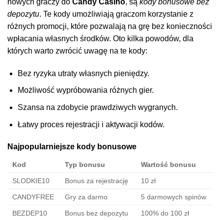
nowych graczy do
Candy Casino
, są
kody bonusowe bez
depozytu
. Te kody umożliwiają graczom korzystanie z
różnych promocji, które pozwalają na grę bez konieczności
wpłacania własnych środków. Oto kilka powodów, dla
których warto zwrócić uwagę na te kody:
Bez ryzyka utraty własnych pieniędzy.
Możliwość wypróbowania różnych gier.
Szansa na zdobycie prawdziwych wygranych.
Łatwy proces rejestracji i aktywacji kodów.
Najpopularniejsze kody bonusowe
Kod
Typ bonusu
Wartość bonusu
SLODKIE10
Bonus za rejestrację
10 zł
CANDYFREE
Gry za darmo
5 darmowych spinów
BEZDEP10
Bonus bez depozytu
100% do 100 zł