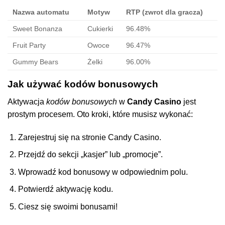
Nazwa automatu
Motyw
RTP (zwrot dla gracza)
Sweet Bonanza
Cukierki
96.48%
Fruit Party
Owoce
96.47%
Gummy Bears
Żelki
96.00%
Jak używać kodów bonusowych
Aktywacja
kodów bonusowych
w
Candy Casino
jest
prostym procesem. Oto kroki, które musisz wykonać:
Zarejestruj się na stronie Candy Casino.
Przejdź do sekcji „kasjer” lub „promocje”.
Wprowadź kod bonusowy w odpowiednim polu.
Potwierdź aktywację kodu.
Ciesz się swoimi bonusami!