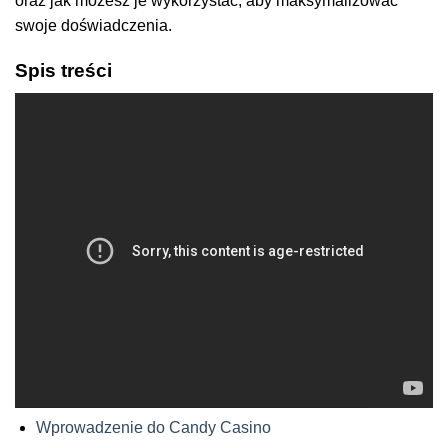
oraz jak możesz je wykorzystać, aby maksymalizować
swoje doświadczenia.
Spis treści
Wprowadzenie do Candy Casino