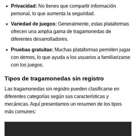
Privacidad:
No tienes que compartir información
personal, lo que aumenta la seguridad.
Variedad de juegos:
Generalmente, estas plataformas
ofrecen una amplia gama de tragamonedas de
diferentes desarrolladores.
Pruebas gratuitas:
Muchas plataformas permiten jugar
con demos, lo que ayuda a los usuarios a familiarizarse
con los juegos.
Tipos de tragamonedas sin registro
Las tragamonedas sin registro pueden clasificarse en
diferentes categorías según sus características y
mecánicas. Aquí presentamos un resumen de los tipos
más comunes: