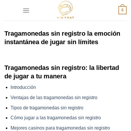
Skip
0
to
content
Tragamonedas sin registro la emoción
instantánea de jugar sin límites
Tragamonedas sin registro: la libertad
de jugar a tu manera
Introducción
Ventajas de las tragamonedas sin registro
Tipos de tragamonedas sin registro
Cómo jugar a las tragamonedas sin registro
Mejores casinos para tragamonedas sin registro