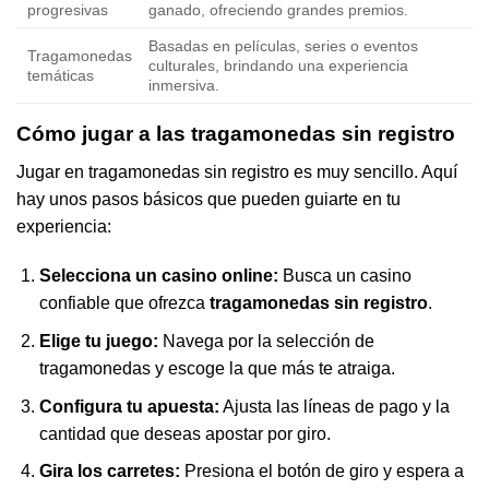
progresivas
ganado, ofreciendo grandes premios.
Basadas en películas, series o eventos
Tragamonedas
culturales, brindando una experiencia
temáticas
inmersiva.
Cómo jugar a las tragamonedas sin registro
Jugar en tragamonedas sin registro es muy sencillo. Aquí
hay unos pasos básicos que pueden guiarte en tu
experiencia:
Selecciona un casino online:
Busca un casino
confiable que ofrezca
tragamonedas sin registro
.
Elige tu juego:
Navega por la selección de
tragamonedas y escoge la que más te atraiga.
Configura tu apuesta:
Ajusta las líneas de pago y la
cantidad que deseas apostar por giro.
Gira los carretes:
Presiona el botón de giro y espera a