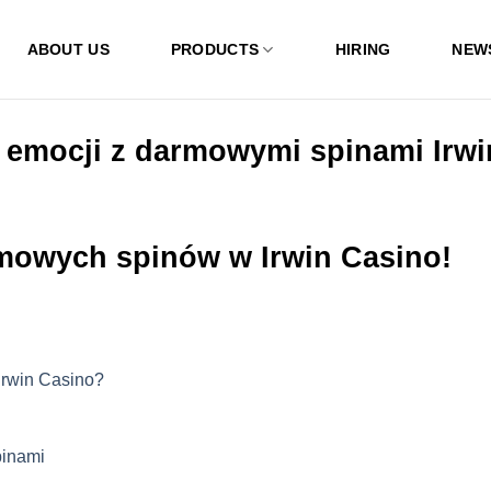
ABOUT US
PRODUCTS
HIRING
NEW
e emocji z darmowymi spinami Irw
mowych spinów w Irwin Casino!
Irwin Casino?
pinami