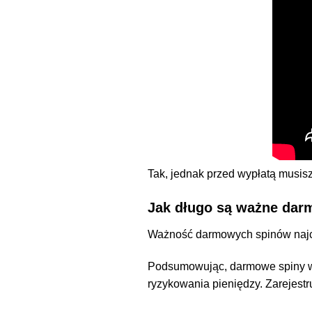
Tak, jednak przed wypłatą musisz
Jak długo są ważne dar
Ważność darmowych spinów najczęś
Podsumowując, darmowe spiny w 
ryzykowania pieniędzy. Zarejestruj