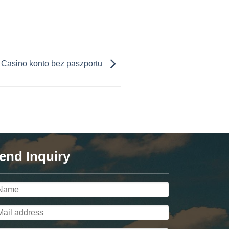
o Casino konto bez paszportu
end Inquiry