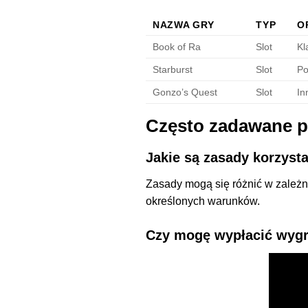
NAZWA GRY
TYP
O
Book of Ra
Slot
Kl
Starburst
Slot
Po
Gonzo’s Quest
Slot
In
Często zadawane p
Jakie są zasady korzys
Zasady mogą się różnić w zależn
określonych warunków.
Czy mogę wypłacić wyg