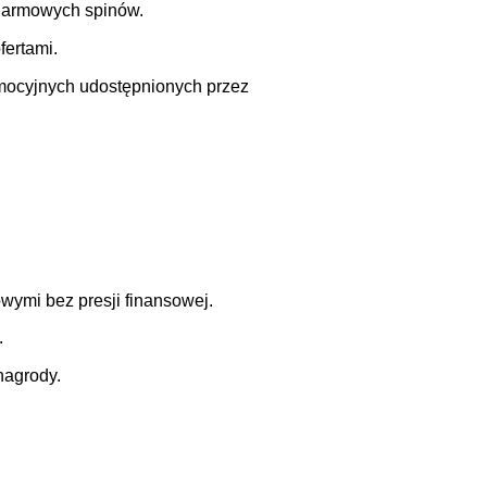
 darmowych spinów.
fertami.
ocyjnych udostępnionych przez
wymi bez presji finansowej.
.
nagrody.