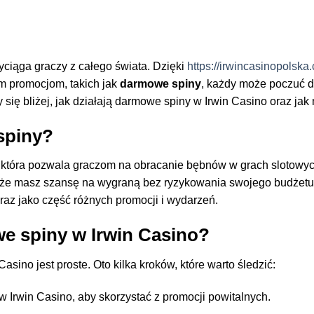
zyciąga graczy z całego świata. Dzięki
https://irwincasinopolska
m promocjom, takich jak
darmowe spiny
, każdy może poczuć d
 się bliżej, jak działają darmowe spiny w Irwin Casino oraz jak
spiny?
 która pozwala graczom na obracanie bębnów w grach slotowyc
, że masz szansę na wygraną bez ryzykowania swojego budżetu
raz jako część różnych promocji i wydarzeń.
e spiny w Irwin Casino?
ino jest proste. Oto kilka kroków, które warto śledzić:
 Irwin Casino, aby skorzystać z promocji powitalnych.