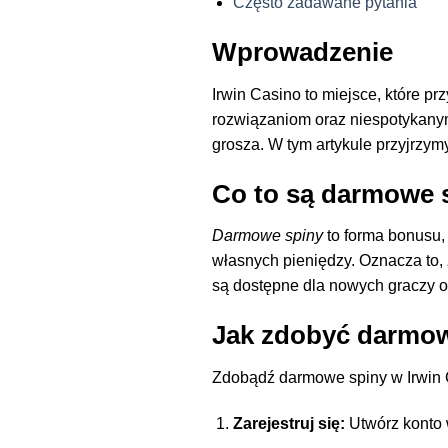
Często zadawane pytania
Wprowadzenie
Irwin Casino to miejsce, które pr
rozwiązaniom oraz niespotykany
grosza. W tym artykule przyjrzymy
Co to są darmowe 
Darmowe spiny
to forma bonusu,
własnych pieniędzy. Oznacza to
są dostępne dla nowych graczy o
Jak zdobyć darmow
Zdobądź darmowe spiny w Irwin Cas
Zarejestruj się:
Utwórz konto w