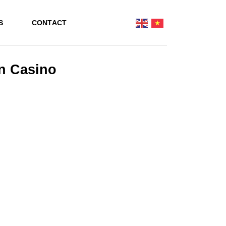
S
CONTACT
in Casino