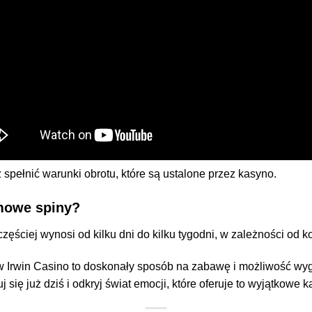
 spełnić warunki obrotu, które są ustalone przez kasyno.
mowe spiny?
ciej wynosi od kilku dni do kilku tygodni, w zależności od ko
Irwin Casino to doskonały sposób na zabawę i możliwość wy
 się już dziś i odkryj świat emocji, które oferuje to wyjątkowe 