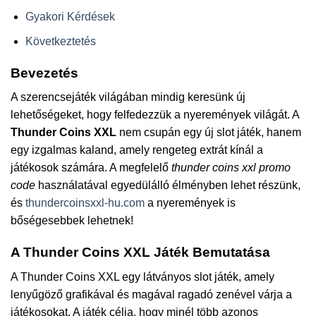
Gyakori Kérdések
Következtetés
Bevezetés
A szerencsejáték világában mindig keresünk új
lehetőségeket, hogy felfedezzük a nyeremények világát. A
Thunder Coins XXL
nem csupán egy új slot játék, hanem
egy izgalmas kaland, amely rengeteg extrát kínál a
játékosok számára. A megfelelő
thunder coins xxl promo
code
használatával egyedülálló élményben lehet részünk,
és
thundercoinsxxl-hu.com
a nyeremények is
bőségesebbek lehetnek!
A Thunder Coins XXL Játék Bemutatása
A Thunder Coins XXL egy látványos slot játék, amely
lenyűgöző grafikával és magával ragadó zenével várja a
játékosokat. A játék célja, hogy minél több azonos