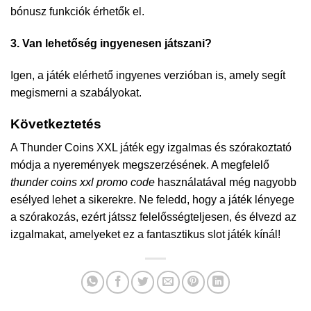
bónusz funkciók érhetők el.
3. Van lehetőség ingyenesen játszani?
Igen, a játék elérhető ingyenes verzióban is, amely segít
megismerni a szabályokat.
Következtetés
A Thunder Coins XXL játék egy izgalmas és szórakoztató
módja a nyeremények megszerzésének. A megfelelő
thunder coins xxl promo code
használatával még nagyobb
esélyed lehet a sikerekre. Ne feledd, hogy a játék lényege
a szórakozás, ezért játssz felelősségteljesen, és élvezd az
izgalmakat, amelyeket ez a fantasztikus slot játék kínál!