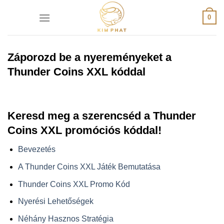
Skip
0
to
content
Záporozd be a nyereményeket a
Thunder Coins XXL kóddal
Keresd meg a szerencséd a Thunder
Coins XXL promóciós kóddal!
Bevezetés
A Thunder Coins XXL Játék Bemutatása
Thunder Coins XXL Promo Kód
Nyerési Lehetőségek
Néhány Hasznos Stratégia