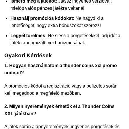
Ismerd meg a játékot:
Játssz ingyenes verzióval,
mielőtt valós pénzes játékra váltanál.
Használj promóciós kódokat:
Ne hagyd ki a
lehetőséget, hogy extra bónuszokat szerezz!
Legyél türelmes:
Ne siess a pörgetésekkel, adj időt a
játék randomizált mechanizmusának.
Gyakori Kérdések
1. Hogyan használhatom a thunder coins xxl promo
code-ot?
A promóciós kódot a regisztráció vagy a befizetés során
kell megadnod a megfelelő mezőben.
2. Milyen nyeremények érhetők el a Thunder Coins
XXL játékban?
A játék során alapnyeremények, ingyenes pörgetések és