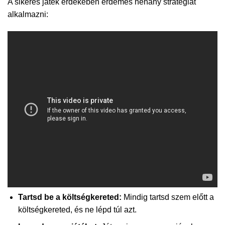
A sikeres játék érdekében érdemes néhány stratégiát
alkalmazni:
Tartsd be a költségkereted:
Mindig tartsd szem előtt a
költségkereted, és ne lépd túl azt.